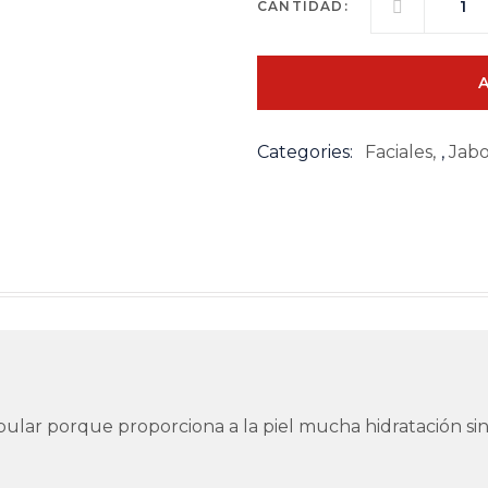
CANTIDAD:
JABÓN
ACLARANTE
DE
ARROZ
QUANTITY
Categories:
Faciales
,
Jabo
ular porque proporciona a la piel mucha hidratación sin