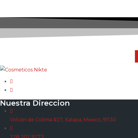
NUESTRO NEWSLETTER
Nuestra Direccion
Volcán de Colima #27, Xalapa, Mexico, 91130
228 202 9273