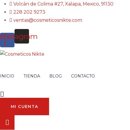
Volcán de Colima #27, Xalapa, Mexico, 91130
228 202 9273
ventas@cosmeticosnikte.com
ebook-
Instagram
f
INICIO
TIENDA
BLOG
CONTACTO
MI CUENTA