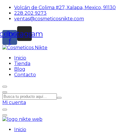
Volcán de Colima #27, Xalapa, Mexico, 91130
228 202 9273
ventas@cosmeticosnikte.com
cebook-
Instagram
f
Inicio
Tienda
Blog
Contacto
Mi cuenta
Inicio