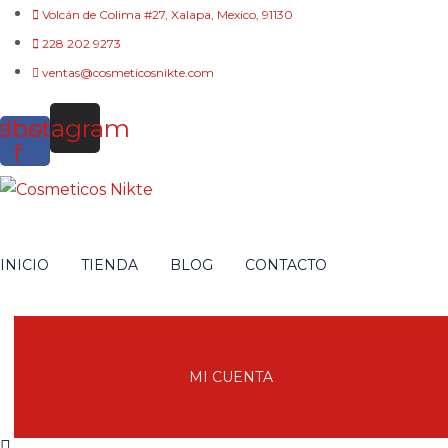
Volcán de Colima #27, Xalapa, Mexico, 91130
228 202 9273
ventas@cosmeticosnikte.com
ebook-
Instagram
f
INICIO
TIENDA
BLOG
CONTACTO
MI CUENTA