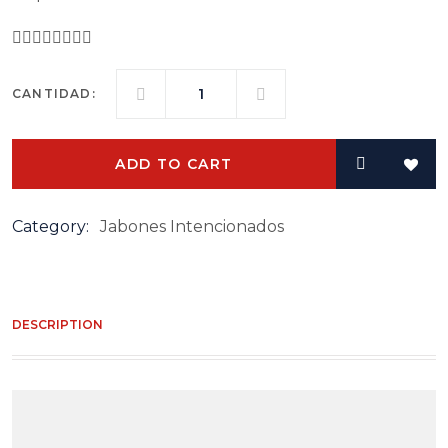
👇🏻👇🏻👇🏻👇🏻
CANTIDAD:
JABÓN
INTENCIONADO
ADD TO CART
DE
ROMERO
Y
Category:
Jabones Intencionados
RUDA
QUANTITY
DESCRIPTION