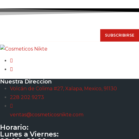
NUESTRO NEWSLETTER
SUBSCRIBIRSE
Nuestra Direccion
Volcán de Colima #27, Xalapa, Mexico, 91130
228 202 9273
ventas@cosmeticosnikte.com
Horario:
Lunes a Viernes: