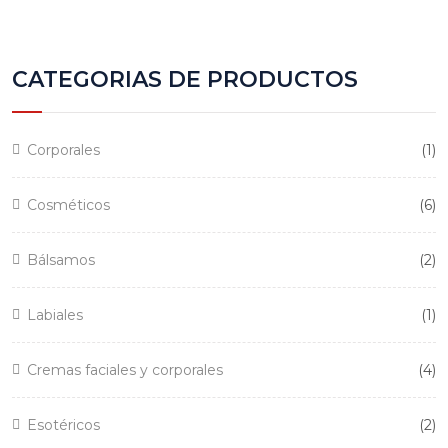
CATEGORIAS DE PRODUCTOS
1
Corporales
1
pr
6
Cosméticos
6
pr
2
Bálsamos
2
pr
1
Labiales
1
pr
4
Cremas faciales y corporales
4
pr
2
Esotéricos
2
pr