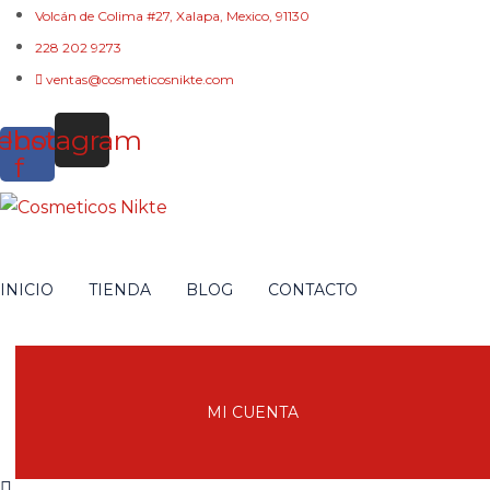
Volcán de Colima #27, Xalapa, Mexico, 91130
228 202 9273
ventas@cosmeticosnikte.com
ebook-
Instagram
f
INICIO
TIENDA
BLOG
CONTACTO
MI CUENTA