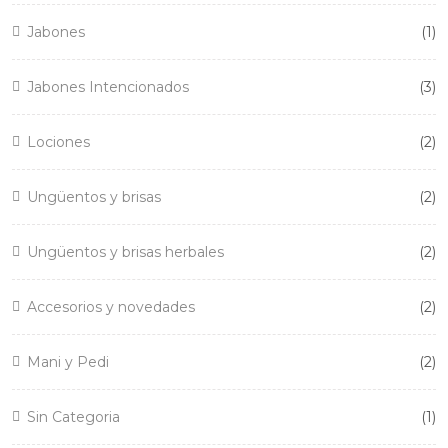
1
Jabones
1
pr
3
Jabones Intencionados
3
pr
2
Lociones
2
pr
2
Ungüentos y brisas
2
pr
2
Ungüentos y brisas herbales
2
pr
2
Accesorios y novedades
2
pr
2
Mani y Pedi
2
pr
1
Sin Categoria
1
pr