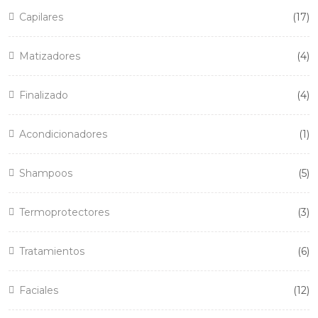
17
Capilares
17
pr
4
Matizadores
4
pr
4
Finalizado
4
pr
1
Acondicionadores
1
pr
5
Shampoos
5
pr
3
Termoprotectores
3
pr
6
Tratamientos
6
pr
12
Faciales
12
pr