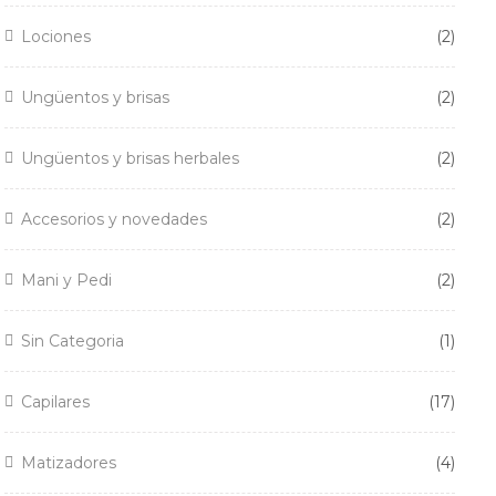
2
Lociones
2
produ
2
Ungüentos y brisas
2
produ
2
Ungüentos y brisas herbales
2
produ
2
Accesorios y novedades
2
produ
2
Mani y Pedi
2
produ
1
Sin Categoria
1
produ
17
Capilares
17
produ
4
Matizadores
4
produ