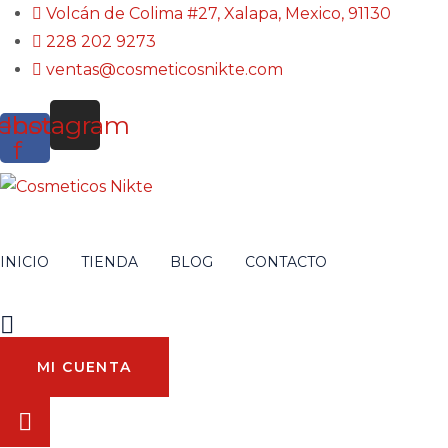
Volcán de Colima #27, Xalapa, Mexico, 91130
228 202 9273
ventas@cosmeticosnikte.com
ebook-
Instagram
f
INICIO
TIENDA
BLOG
CONTACTO
MI CUENTA