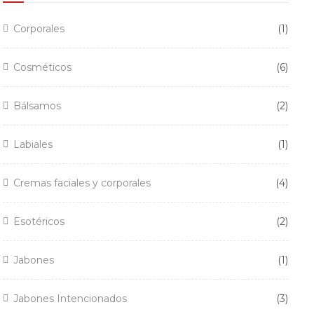
1
Corporales
1
produ
6
Cosméticos
6
produ
2
Bálsamos
2
produ
1
Labiales
1
produ
4
Cremas faciales y corporales
4
produ
2
Esotéricos
2
produ
1
Jabones
1
produ
3
Jabones Intencionados
3
produ