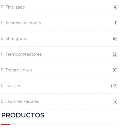
4
Finalizado
4
produ
1
Acondicionadores
1
produ
5
Shampoos
5
produ
3
Termoprotectores
3
produ
6
Tratamientos
6
produ
12
Faciales
12
produ
4
Jabones Faciales
4
produ
PRODUCTOS